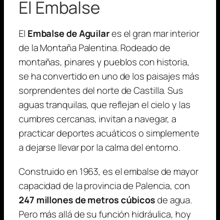
El Embalse
las
Loras,
paseo
El
Embalse de Aguilar
es el gran mar interior
en
de la Montaña Palentina. Rodeado de
velero,
montañas, pinares y pueblos con historia,
después
se ha convertido en uno de los paisajes más
de
sorprendentes del norte de Castilla. Sus
comer
aguas tranquilas, que reflejan el cielo y las
cumbres cercanas, invitan a navegar, a
practicar deportes acuáticos o simplemente
a dejarse llevar por la calma del entorno.
Construido en 1963, es el embalse de mayor
capacidad de la provincia de Palencia, con
247 millones de metros cúbicos
de agua.
Pero más allá de su función hidráulica, hoy