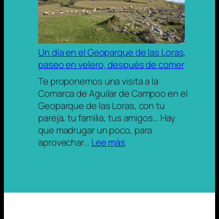
Montaña
Palentina
Un día en el Geoparque de las Loras,
paseo en velero, después de comer
Te proponemos una visita a la
Comarca de Aguilar de Campoo en el
Geoparque de las Loras, con tu
pareja, tu familia, tus amigos… Hay
que madrugar un poco, para
:
aprovechar…
Lee más
Un
día
en
el
Geoparque
de