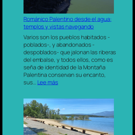
Barco.
Románico Palentino desde el agua:
templos y vistas navegando
Varios son los pueblos habitados -
poblados-, y abandonados -
despoblados- que jalonan las riberas
del embalse, y todos ellos, como es
seña de identidad de la Montaña
Palentina conservan su encanto,
:
sus…
Lee más
Románico
Palentino
desde
el
agua:
templos
y