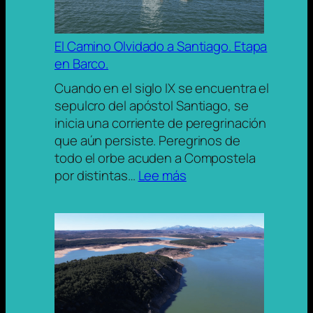
El Camino Olvidado a Santiago. Etapa
en Barco.
Cuando en el siglo IX se encuentra el
sepulcro del apóstol Santiago, se
inicia una corriente de peregrinación
que aún persiste. Peregrinos de
todo el orbe acuden a Compostela
:
por distintas…
Lee más
El
Camino
Olvidado
a
Santiago.
Etapa
en