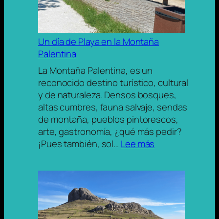
vistas
navegando
Un día de Playa en la Montaña
Palentina
La Montaña Palentina, es un
reconocido destino turístico, cultural
y de naturaleza. Densos bosques,
altas cumbres, fauna salvaje, sendas
de montaña, pueblos pintorescos,
arte, gastronomía, ¿qué más pedir?
:
¡Pues también, sol…
Lee más
Un
día
de
Playa
en
la